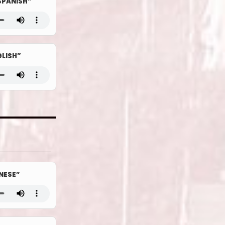
PANISH”
LISH”
NESE”