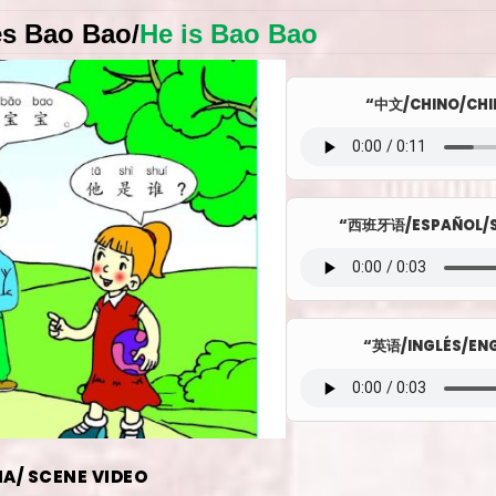
es Bao Bao
/
He is Bao Bao
“中文/CHINO/CHI
“西班牙语/ESPAÑOL/S
“英语/INGLÉS/ENG
A/ SCENE VIDEO