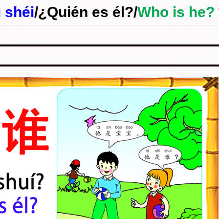
ì shéi
/
¿Quién es él?
/
Who is he?