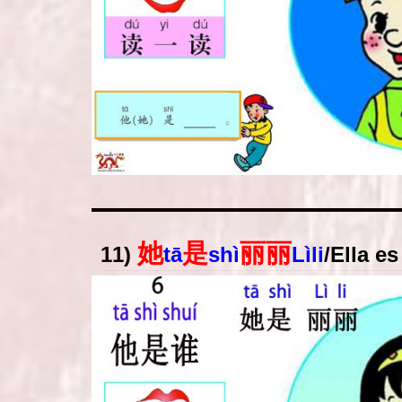
她
是
丽丽
11)
tā
shì
Lìli
/
Ella es