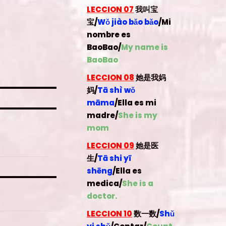
LECCION 07
我叫宝
宝/
Wǒ jiào bǎo bǎo
/Mi
nombre es
BaoBao/
My name is
BaoBao
LECCION 08
她是我妈
妈/
Tā shì wǒ
māma
/Ella es mi
madre/
She is my
mom
LECCION 09
她是医
生/
Tā shi yī
shēng
/Ella es
medica/
She is a
doctor.
LECCION 10
数一数/
Shǔ