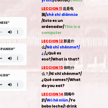
yi shǔ
/
Contar/
Count
LECCION 11
这是电
脑/
zhè shì diànnǎo
/Esto es un
NESE”
ordenador
/
This is a
computer
LECCION 12
那是什
么/
Nà shì shénme?/
PANISH”
¿
/
¿Qué es
eso?
/What is that?
LECCION 13
你吃什
么？
/
Nǐ chī shénme?
/
LISH”
¿Qué comes?
/What
do you eat?
LECCION 14
我喝牛
奶/
Wǒ hē niún
/
Yo
bebo leche
/I drink