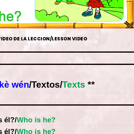
DEO DE LA LECCION/LESSON VIDEO
kè wén
/
Textos
/
Texts
**
s él?
/
Who is he?
s él?
/
Who is he?