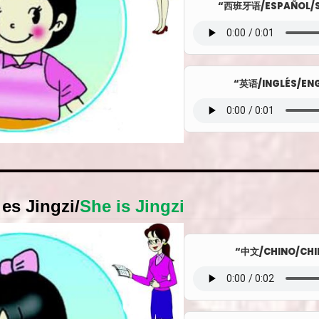
“西班牙语/ESPAÑOL/S
“英语/INGLÉS/ENG
 es Jingzi
/
She is Jingzi
“中文/CHINO/CHI