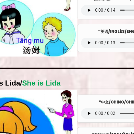
“英语/INGLÉS/ENG
es Lida
/
She is Lida
“中文/CHINO/CHI