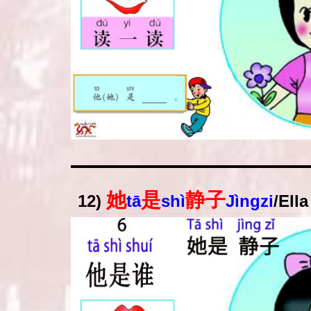
她
是
静子
12)
tā
shì
Jìngzi
/
Ella