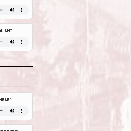
LISH”
NESE”