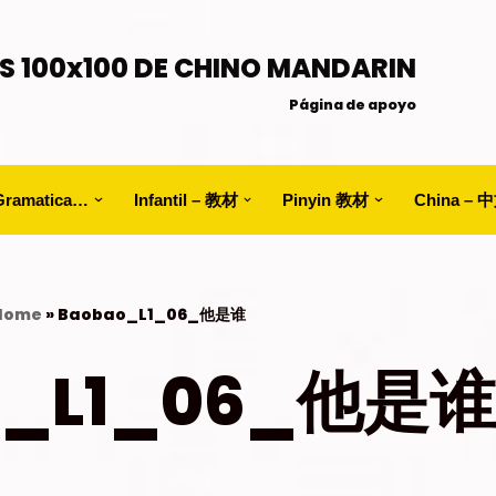
S 100x100 DE CHINO MANDARIN
Página de apoyo
Gramatica…
Infantil – 教材
Pinyin 教材
China – 
Home
»
Baobao_L1_06_他是谁
o_L1_06_他是谁