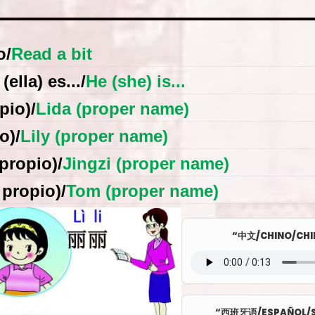
o
/
Read a bit
 (ella) es...
/
He (she) is...
pio)
/
Lida (proper name)
o)
/
Lily (proper name)
propio)
/
Jingzi (proper name)
propio)
/
Tom (proper name)
“中文/CHINO/CHI
“西班牙语/ESPAÑOL/S