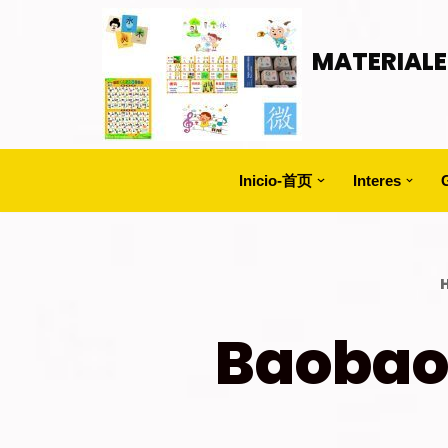
Saltar
MATERIALE
al
contenido
Inicio-首页
Interes
Baoba