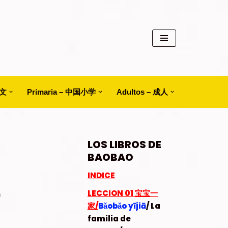
中文
Primaria – 中国小学
Adultos – 成人
LOS LIBROS DE
BAOBAO
INDICE
LECCION 01
宝宝一
家/
Bǎobǎo yījiā
/ La
familia de