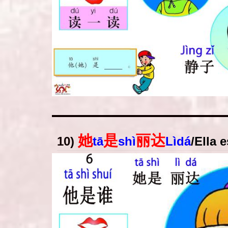
她
是
丽达
10)
tā
shì
Lìdá
/
Ella 