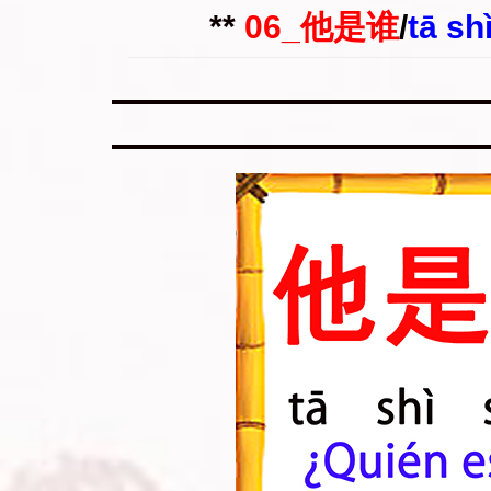
**
06_他是谁
/
tā sh