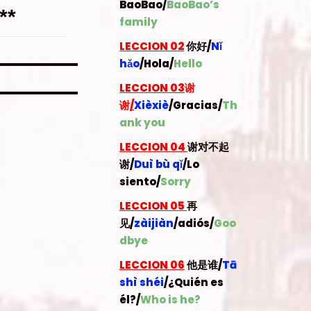
BaoBao
/
BaoBao’s
**
family
LECCION 02
你好/
Nǐ
hǎo
/Hola
/
Hello
LECCION 03
谢
谢
/
Xièxiè
/Gracias/
Th
ank you
LECCION 04
谢对不起
谢/
Duì bù qǐ
/Lo
siento/
Sorry
LECCION 05
再
见/
zàijiàn
/adiós/
Goo
dbye
LECCION 06
他是谁/
Tā
shì shéi
/¿Quién es
él?/
Who is he?