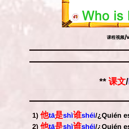
课程视频/VI
**
课文
/
他
是
谁
1)
tā
shì
shéi
/
¿Quién e
他
是
谁
2)
tā
shì
shéi
/
¿Quién e