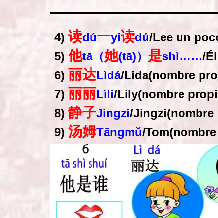
读
一
读
4)
dú
yi
dú
/
Lee un poc
他
她
是
5)
tā（
(tā)）
shì……
/
Él
丽达
6)
Lìdá
/
Lida(nombre pro
丽丽
7)
Lìli
/
Lily(nombre propi
静子
8)
Jìngzi
/
Jingzi(nombre 
汤姆
9)
Tāngmǔ
/
Tom(nombre 