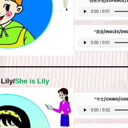
“西班牙语/ESPAÑOL/S
“英语/INGLÉS/ENG
 Lily
/
She is Lily
“中文/CHINO/CHI