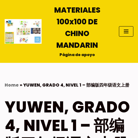
MATERIALES
Saltar
100x100 DE
al
contenido
CHINO
MANDARIN
Página de apoyo
Home
»
YUWEN, GRADO 4, NIVEL 1 – 部编版四年级语文上册
YUWEN, GRADO
4, NIVEL 1 – 部编