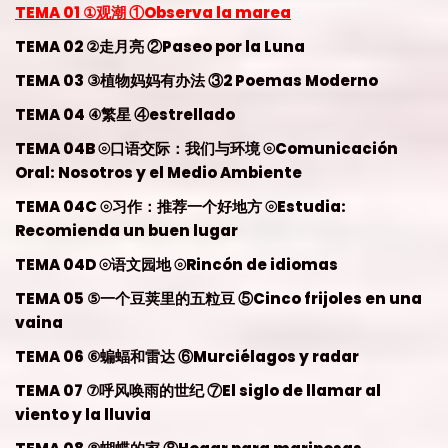
TEMA 01 ①观潮 ①Observa la marea
TEMA 02 ②走月亮 ②Paseo por la Luna
TEMA 03 ③植物妈妈有办法 ③2 Poemas Moderno
TEMA 04 ④繁星 ④estrellado
TEMA 04B ⦾口语交际：我们与环境 ⦾Comunicación
Oral: Nosotros y el Medio Ambiente
TEMA 04C ⦾习作：推荐一个好地方 ⦾Estudia:
Recomienda un buen lugar
TEMA 04D ⦾语文园地 ⦾Rincón de idiomas
TEMA 05 ⑤一个豆荚里的五粒豆 ⑤Cinco frijoles en una
vaina
TEMA 06 ⑥蝙蝠和雷达 ⑥Murciélagos y radar
TEMA 07 ⑦呼风唤雨的世纪 ⑦El siglo de llamar al
viento y la lluvia