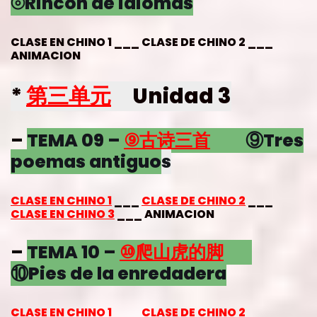
⦾Rincón de idiomas
CLASE EN CHINO 1 ___ CLASE DE CHINO 2 ___
ANIMACION
*
第三单元
Unidad 3
–
TEMA 09 –
⑨
古诗三首
⑨Tres
poemas antiguo
s
CLASE EN CHINO 1
___
CLASE DE CHINO 2
___
CLASE EN CHINO 3
___ ANIMACION
–
TEMA 10 –
⑩
爬山虎的脚
⑩Pies de la enredadera
CLASE EN CHINO 1
___
CLASE DE CHINO 2
___