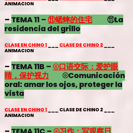
ANIMACION
–
TEMA 11 –
⑪
蟋蟀的住宅
⑪La
residencia del grillo
CLASE EN CHINO 1
___
CLASE DE CHINO 2
___
ANIMACION
–
TEMA 11B –
⦾口语交际：爱护眼
睛，保护视力
⦾Comunicación
oral: amar los ojos, proteger la
vista
CLASE EN CHINO 1
___ CLASE DE CHINO 2 ___
ANIMACION
–
TEMA 11C –
⦾习作：写观察日