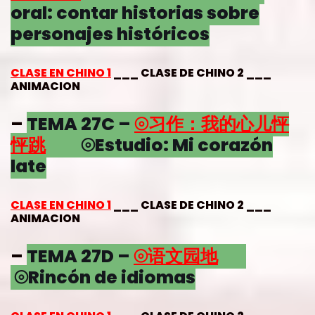
oral: contar historias sobre
personajes históricos
CLASE EN CHINO 1
___ CLASE DE CHINO 2 ___
ANIMACION
–
TEMA 27C –
⦾习作：我的心儿怦
怦跳
⦾Estudio: Mi corazón
late
CLASE EN CHINO 1
___ CLASE DE CHINO 2 ___
ANIMACION
–
TEMA 27D –
⦾语文园地
⦾Rincón de idiomas