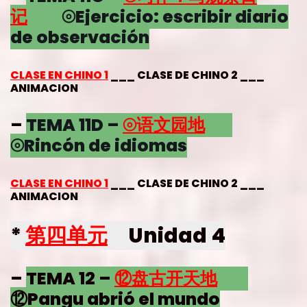
记
⦾Ejercicio: escribir diario
de observación
CLASE EN CHINO 1
___ CLASE DE CHINO 2 ___
ANIMACION
–
TEMA 11D –
⦾语文园地
⦾Rincón de idiomas
CLASE EN CHINO 1
___ CLASE DE CHINO 2 ___
ANIMACION
*
第四单元
Unidad 4
–
TEMA 12 –
⑫
盘古开天地
⑫Pangu abrió el mundo