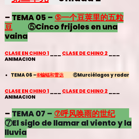
–
TEMA 05 –
⑤
一个豆荚里的五粒
豆
⑤Cinco frijoles en una
vaina
CLASE EN CHINO 1
___
CLASE DE CHINO 2
___
ANIMACION
TEMA 06 –
⑥
蝙蝠和雷达
⑥Murciélagos y radar
CLASE EN CHINO 1
___
CLASE DE CHINO 2
___
ANIMACION
–
TEMA 07 –
⑦
呼风唤雨的世纪
⑦El siglo de llamar al viento y la
lluvia