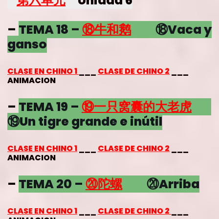
*
第六单元
Unidad 6
–
TEMA 18 –
⑱
牛和鹅
⑱Vaca y
ganso
CLASE EN CHINO 1
___
CLASE DE CHINO 2
___
ANIMACION
–
TEMA 19 –
⑲
一只窝囊的大老虎
⑲Un tigre grande e inútil
CLASE EN CHINO 1
___
CLASE DE CHINO 2
___
ANIMACION
–
TEMA 20 –
⑳
陀螺
⑳Arriba
CLASE EN CHINO 1
___
CLASE DE CHINO 2
___