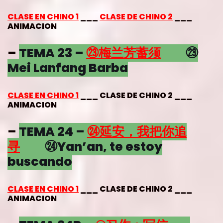
CLASE EN CHINO 1
___
CLASE DE CHINO 2
___
ANIMACION
–
TEMA 23 –
㉓
梅兰芳蓄须
㉓
Mei Lanfang Barba
CLASE EN CHINO 1
___ CLASE DE CHINO 2 ___
ANIMACION
–
TEMA 24 –
㉔
延安，我把你追
寻
㉔Yan’an, te estoy
buscando
CLASE EN CHINO 1
___ CLASE DE CHINO 2 ___
ANIMACION