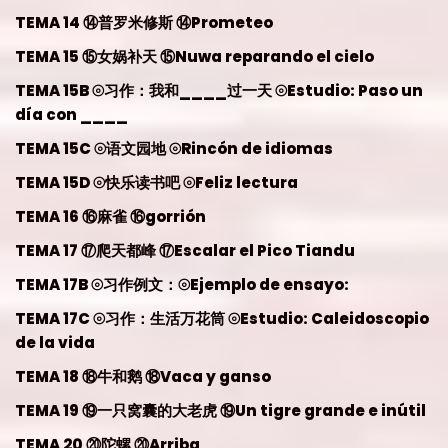
TEMA 14 ⑭普罗米修斯 ⑭Prometeo
TEMA 15 ⑮女娲补天 ⑮Nuwa reparando el cielo
TEMA 15B ⦾习作：我和____过一天 ⦾Estudio: Paso un
día con ____
TEMA 15C ⦾语文园地 ⦾Rincón de idiomas
TEMA 15D ⦾快乐读书吧 ⦾Feliz lectura
TEMA 16 ⑯麻雀 ⑯gorrión
TEMA 17 ⑰爬天都峰 ⑰Escalar el Pico Tiandu
TEMA 17B ⦾习作例文：⦾Ejemplo de ensayo:
TEMA 17C ⦾习作：生活万花筒 ⦾Estudio: Caleidoscopio
de la vida
TEMA 18 ⑱牛和鹅 ⑱Vaca y ganso
TEMA 19 ⑲一只窝囊的大老虎 ⑲Un tigre grande e inútil
TEMA 20 ⑳陀螺 ⑳Arriba