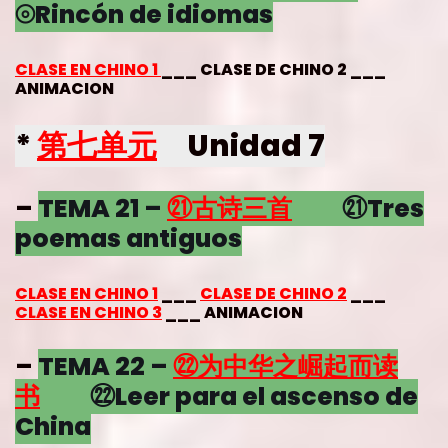
⦾Rincón de idiomas
CLASE EN CHINO 1
___ CLASE DE CHINO 2 ___
ANIMACION
*
第七单元
Unidad 7
–
TEMA 21 –
㉑
古诗三首
㉑Tres
poemas antiguos
CLASE EN CHINO 1
___
CLASE DE CHINO 2
___
CLASE EN CHINO 3
___ ANIMACION
–
TEMA 22 –
㉒
为中华之崛起而读
书
㉒Leer para el ascenso de
China