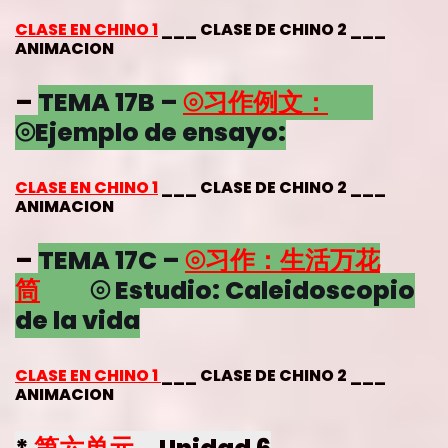
CLASE EN CHINO 1
___ CLASE DE CHINO 2 ___
ANIMACION
–
TEMA 17B –
⦾习作例文：
⦾Ejemplo de ensayo:
CLASE EN CHINO 1
___ CLASE DE CHINO 2 ___
ANIMACION
–
TEMA 17C –
⦾习作：生活万花
筒
⦾ Estudio: Caleidoscopio
de la vida
CLASE EN CHINO 1
___ CLASE DE CHINO 2 ___
ANIMACION