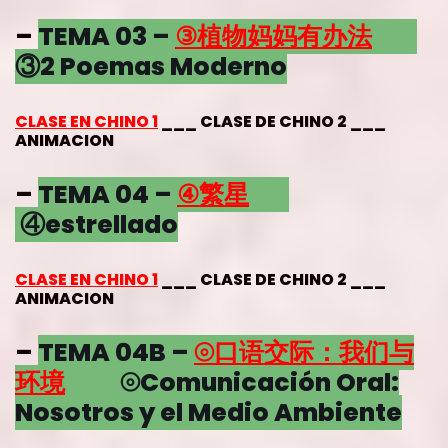
–
TEMA 03 –
③植物妈妈有办法
③2 Poemas Moderno
CLASE EN CHINO 1
___ CLASE DE CHINO 2 ___
ANIMACION
–
TEMA 04 –
④
繁星
④
estrellado
CLASE EN CHINO 1
___ CLASE DE CHINO 2 ___
ANIMACION
–
TEMA 04B –
⦾口语交际：我们与
环境
⦾Comunicación Oral:
Nosotros y el Medio Ambiente