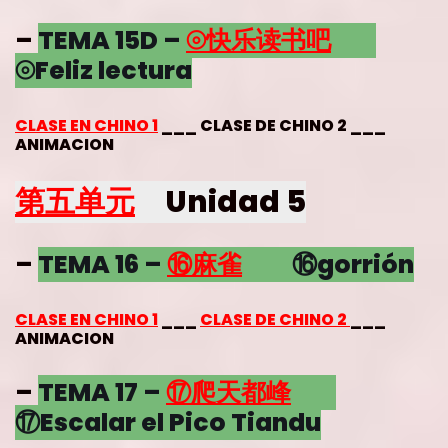
–
TEMA 15D –
⦾快乐读书吧
⦾Feliz lectura
CLASE EN CHINO 1
___ CLASE DE CHINO 2 ___
ANIMACION
第五单元
Unidad 5
–
TEMA 16 –
⑯
麻雀
⑯gorrión
CLASE EN CHINO 1
___
CLASE DE CHINO 2
___
ANIMACION
–
TEMA 17 –
⑰
爬天都峰
⑰Escalar el Pico Tiandu