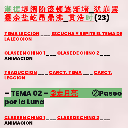
潮
据
堤
阔
盼
滚
顿
逐
渐
堵
_
犹
崩
震
霎
余
盐
屹
昂
鼎
沸
_
贯
浩
时
(23)
TEMA LECCION
___
ESCUCHA Y REPITE EL TEMA DE
LA LECCION
CLASE EN CHINO 1
___
CLASE DE CHINO 2
___
ANIMACION
TRADUCCION
___
CARCT. TEMA
___
CARCT.
LECCION
–
TEMA 02 –
②
走月亮
②Paseo
por la Luna
CLASE EN CHINO 1
___
CLASE DE CHINO 2
___
ANIMACION