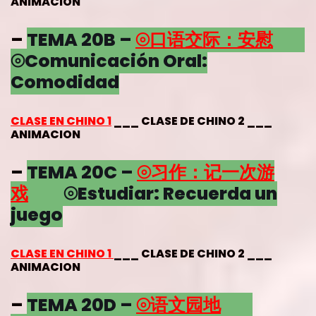
ANIMACION
–
TEMA 20B –
⦾口语交际：安慰
⦾Comunicación Oral:
Comodidad
CLASE EN CHINO 1
___ CLASE DE CHINO 2 ___
ANIMACION
–
TEMA 20C –
⦾习作：记一次游
戏
⦾Estudiar: Recuerda un
juego
CLASE EN CHINO 1
___ CLASE DE CHINO 2 ___
ANIMACION
–
TEMA 20D –
⦾语文园地