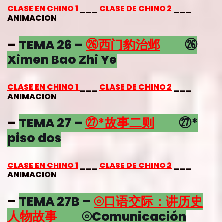
CLASE EN CHINO 1
___
CLASE DE CHINO 2
___
ANIMACION
–
TEMA 26 –
㉖西门豹治邺
㉖
Ximen Bao Zhi Ye
CLASE EN CHINO 1
___
CLASE DE CHINO 2
___
ANIMACION
–
TEMA 27 –
㉗*故事二则
㉗*
piso dos
CLASE EN CHINO 1
___
CLASE DE CHINO 2
___
ANIMACION
–
TEMA 27B –
⦾口语交际：讲历史
人物故事
⦾Comunicación