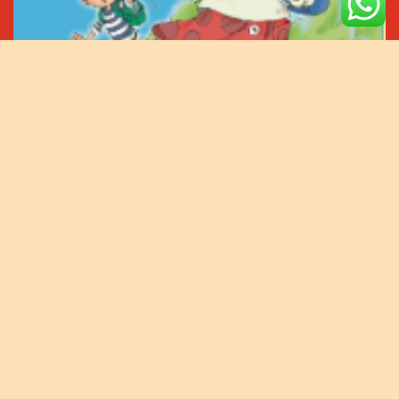
ZHONGWEN《中文》LIBRO 01