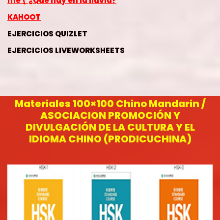
me\ ¿Qué hay en la lluvia?
KAHOOT
EJERCICIOS QUIZLET
EJERCICIOS LIVEWORKSHEETS
Materiales 100×100 Chino Mandarin /
ASOCIACION PROMOCIÓN Y
DIVULGACIÓN DE LA CULTURA Y EL
IDIOMA CHINO (PRODICUCHINA)