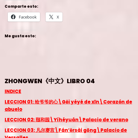
Comparte esto:
Facebook
X
Me gusta esto:
ZHONGWEN《中文》LIBRO 04
INDICE
LECCION 01: 给爷爷的心\Gěi yéyé de xīn\Corazón de
abuelo
LECCION 02: 颐和园\Yíhéyuán\Palacio de verano
LECCION 03: 凡尔赛宫\Fán’ěrsài gōng\Palacio de
Versalles