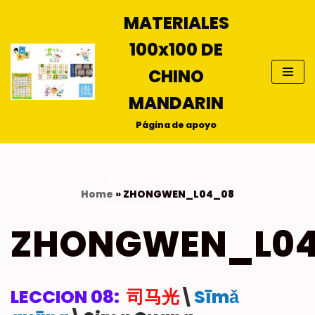
MATERIALES
Saltar
100x100 DE
al
contenido
CHINO
MANDARIN
Página de apoyo
Home
»
ZHONGWEN_L04_08
ZHONGWEN_L0
LECCION 08:
司马光
\
Sīmǎ