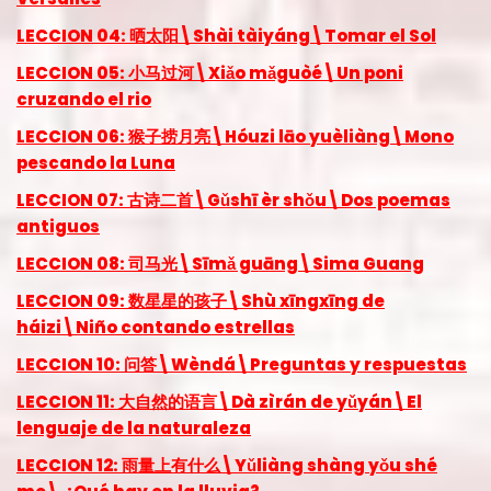
LECCION 04: 晒太阳\Shài tàiyáng\Tomar el Sol
LECCION 05: 小马过河\Xiǎo mǎguòé\Un poni
cruzando el rio
LECCION 06: 猴子捞月亮\Hóuzi lāo yuèliàng\Mono
pescando la Luna
LECCION 07: 古诗二首\Gǔshī èr shǒu\Dos poemas
antiguos
LECCION 08: 司马光\Sīmǎ guāng\Sima Guang
LECCION 09: 数星星的孩子\Shù xīngxīng de
háizi\Niño contando estrellas
LECCION 10: 问答\Wèndá\Preguntas y respuestas
LECCION 11: 大自然的语言\Dà zìrán de yǔyán\El
lenguaje de la naturaleza
LECCION 12: 雨量上有什么\Yǔliàng shàng yǒu shé