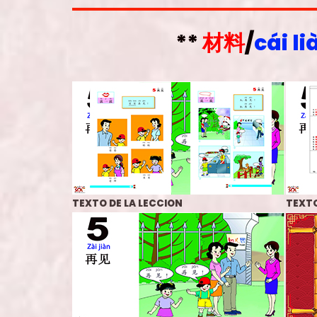
**
材料
/
cái li
TEXTO DE LA LECCION
TEXT