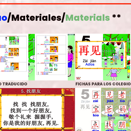
ào
/Materiales/
Materials
**
O TRADUCIDO
FICHAS
PARA LOS COLEGIO