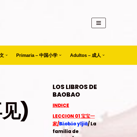
中文
Primaria – 中国小学
Adultos – 成人
LOS LIBROS DE
BAOBAO
再见)
INDICE
LECCION 01
宝宝一
家/
Bǎobǎo yījiā
/ La
familia de