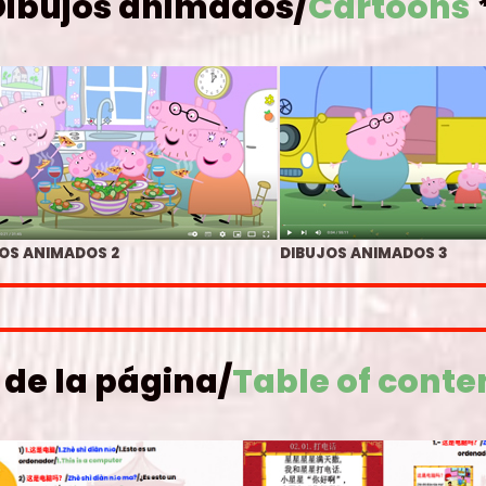
Dibujos animados/
Cartoons
OS ANIMADOS 2
DIBUJOS ANIMADOS 3
 de la página
/
Table of conte