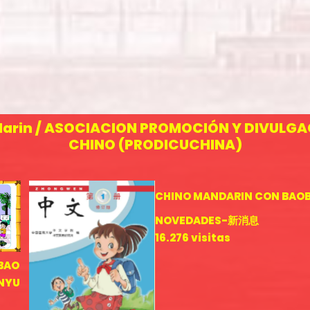
darin / ASOCIACION PROMOCIÓN Y DIVULGAC
CHINO (PRODICUCHINA)
CHINO MANDARIN CON BAO
NOVEDADES-新消息
16.276 visitas
OBAO
ANYU