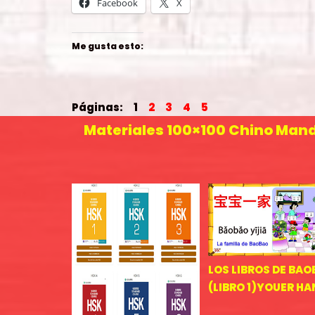
Facebook
X
Me gusta esto:
Páginas:
1
2
3
4
5
Materiales 100×100 Chino Man
LOS LIBROS DE BA
(LIBRO 1)YOUER H