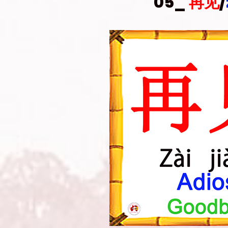
05_
再见
/