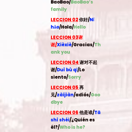
BaoBao
/
BaoBao’s
family
LECCION 02
你好/
Nǐ
hǎo
/Hola
/
Hello
LECCION 03
谢
谢
/
Xièxiè
/Gracias/
Th
ank you
LECCION 04
谢对不起
谢/
Duì bù qǐ
/Lo
siento/
Sorry
LECCION 05
再
见/
zàijiàn
/adiós/
Goo
dbye
LECCION 06
他是谁/
Tā
shì shéi
/¿Quién es
él?/
Who is he?