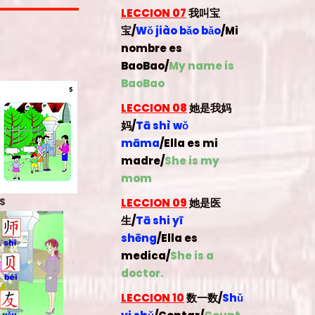
LECCION 07
我叫宝
宝/
Wǒ jiào bǎo bǎo
/Mi
nombre es
BaoBao/
My name is
BaoBao
LECCION 08
她是我妈
妈/
Tā shì wǒ
māma
/Ella es mi
madre/
She is my
mom
S
LECCION 09
她是医
生/
Tā shi yī
shēng
/Ella es
medica/
She is a
doctor.
LECCION 10
数一数/
Shǔ