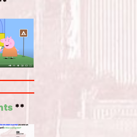
**
nts
**