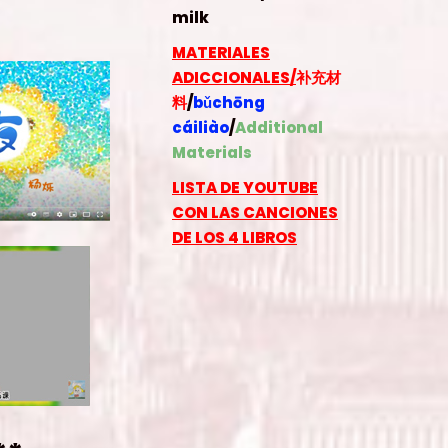
milk
MATERIALES
ADICCIONALES/
补充材
料
/
bǔchōng
cáiliào
/
Additional
Materials
LISTA DE YOUTUBE
CON LAS CANCIONES
DE LOS 4 LIBROS