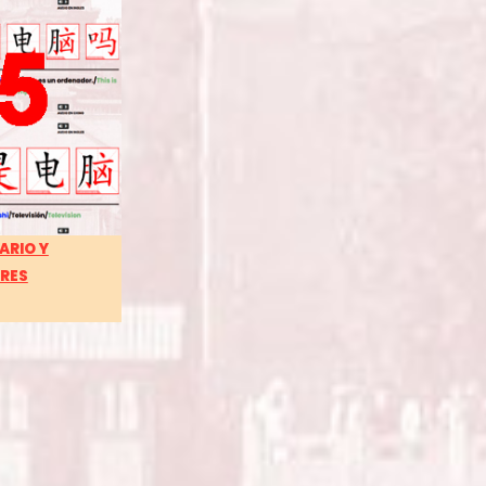
ARIO Y
RES