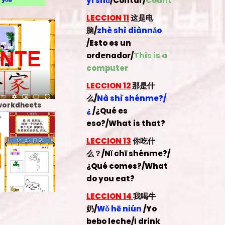
yi shǔ
/
Contar/
Count
S
LECCION 11
这是电
脑/
zhè shì diànnǎo
/Esto es un
ordenador
/
This is a
computer
LECCION 12
那是什
么/
Nà shì shénme?/
workdheets
¿
/
¿Qué es
eso?
/What is that?
LECCION 13
你吃什
么？
/
Nǐ chī shénme?
/
¿Qué comes?
/What
do you eat?
LECCION 14
我喝牛
奶/
Wǒ hē niún
/
Yo
bebo leche
/I drink