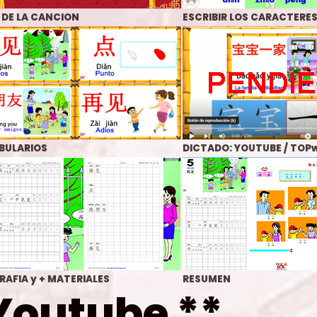
 DE LA CANCION
ESCRIBIR LOS CARACTERE
BULARIOS
DICTADO: YOUTUBE / TOP
RAFIA
y + MATERIALES
RESUMEN
Youtube
**