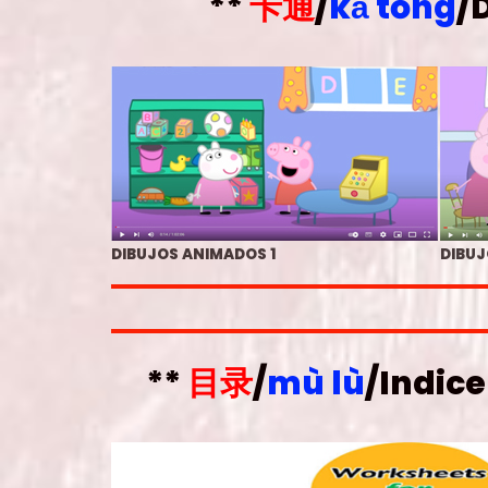
**
卡通
/
kǎ tōng
/
DIBUJOS ANIMADOS 1
DIBUJ
**
目录
/
mù lù
/
Indice