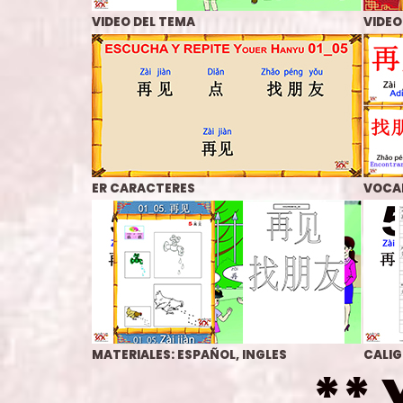
VIDEO DEL TEMA
VIDEO
ER CARACTERES
VOCA
MATERIAL
ES: ESPAÑOL, INGLES
CALIG
**