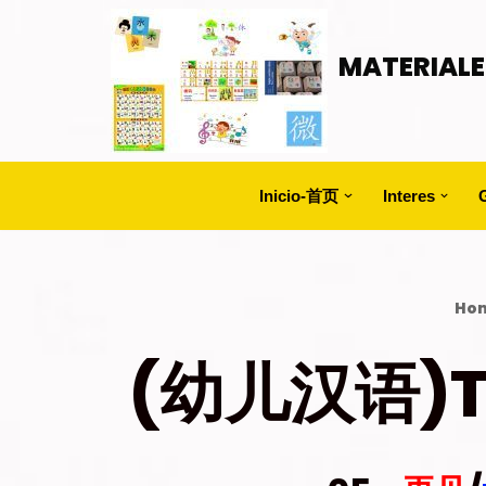
Saltar
MATERIALE
al
contenido
Inicio-首页
Interes
Ho
(幼儿汉语)T