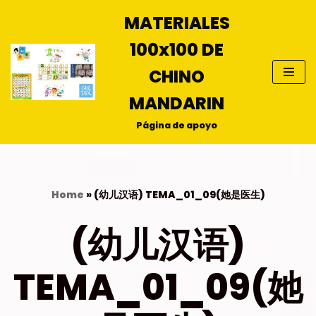
MATERIALES
Saltar
100x100 DE
al
contenido
CHINO
MANDARIN
Página de apoyo
Home
»
(幼儿汉语) TEMA_01_09(她是医生)
(幼儿汉语)
TEMA_01_09(她