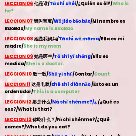
LECCION 06
他是谁/
Tā shì shéi
/¿Quién es él?/
Who is
he?
LECCION 07
我叫宝宝/
Wǒ jiào bǎo bǎo
/Mi nombre es
BaoBao/
My name is BaoBao
LECCION 08
她是我妈妈/
Tā shì wǒ māma
/Ella es mi
madre/
She is my mom
LECCION 09
她是医生/
Tā shi yī shēng
/Ella es
medica/
She is a doctor.
LECCION 10
数一数/
Shǔ yi shǔ
/
Contar/
Count
LECCION 11
这是电脑/
zhè shì diànnǎo
/Esto es un
ordenador
/
This is a computer
LECCION 12
那是什么/
Nà shì shénme?/¿
/
¿Qué es
eso?
/What is that?
LECCION 13
你吃什么？
/
Nǐ chī shénme?
/
¿Qué
comes?
/What do you eat?