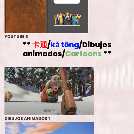
YOUTUBE 3
**
卡通
/
kǎ tōng
/Dibujos
animados/
Cartoons
**
DIBUJOS ANIMADOS 1