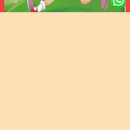
ZHONGWEN《中文》LIBRO 01
CHINO MANDARIN CON BAOBAO/CHINO MANDARIN
CON BAOBAO
NOVEDADES-新消息
16.258 visitas
INICIO
Libros de chino en PDF (gratis)-书（PDF文档）
Tema 28-T20 (咕咚)
Aprender chino con Sol Chinese
NOTICIAS
EMAIL: asociacion.chino.mandarin@gmail.com
________________________ Telefono : + 34