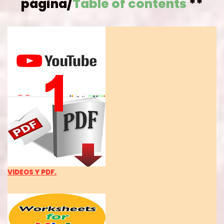
página
/
Table of contents
**
VIDEOS Y PDF.