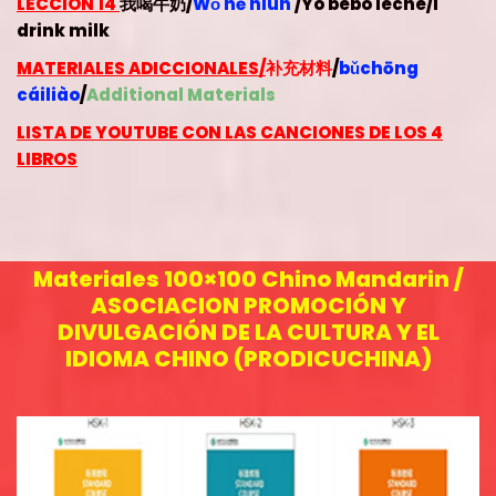
LECCION 14
我喝牛奶/
Wǒ hē niún
/
Yo bebo leche
/I
drink milk
MATERIALES ADICCIONALES/
补充材料
/
bǔchōng
cáiliào
/
Additional Materials
LISTA DE YOUTUBE CON LAS CANCIONES DE LOS 4
LIBROS
Materiales 100×100 Chino Mandarin /
ASOCIACION PROMOCIÓN Y
DIVULGACIÓN DE LA CULTURA Y EL
IDIOMA CHINO (PRODICUCHINA)