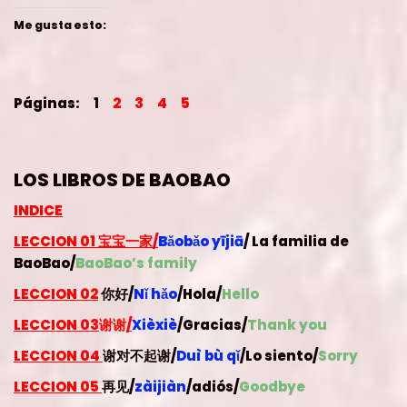
Me gusta esto:
Páginas:
1
2
3
4
5
LOS LIBROS DE BAOBAO
INDICE
LECCION 01
宝宝一家/
Bǎobǎo yījiā
/ La familia de
BaoBao
/
BaoBao’s family
LECCION 02
你好/
Nǐ hǎo
/Hola
/
Hello
LECCION 03
谢谢
/
Xièxiè
/Gracias/
Thank you
LECCION 04
谢对不起谢/
Duì bù qǐ
/Lo siento/
Sorry
LECCION 05
再见/
zàijiàn
/adiós/
Goodbye