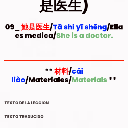
是医生)
09_
她是医生
/
Tā shi yī shēng
/Ella
es medica/
She is a doctor.
**
材料
/
cái
liào
/Materiales/
Materials
**
TEXTO DE LA LECCION
TEXTO TRADUCIDO